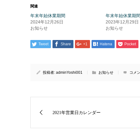
て
る
Twitter
に
関連
で
は
共
ク
年末年始休業期間
年末年始休業期
有
リ
(新
ッ
2024年12月26日
2023年12月29日
し
ク
い
し
お知らせ
お知らせ
ウ
て
ィ
く
ン
だ
ド
さ
Tweet
Share
+1
Hatena
Pocket
ウ
い
で
(新
開
し
き
い
ま
ウ
す)
ィ
ン
ド
投稿者:
adminYoshi001
お知らせ
コメン
ウ
で
開
き
ま
す)
2021年営業日カレンダー