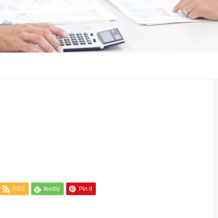
RSS
feedly
Pin it